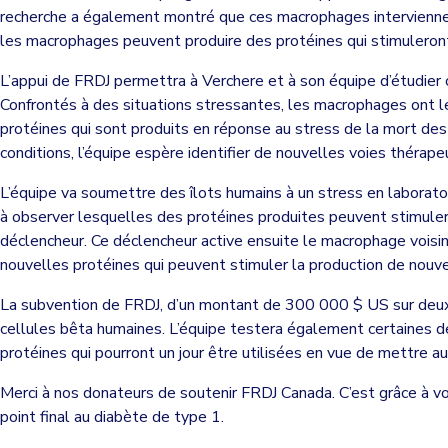
recherche a également montré que ces macrophages interviennent 
les macrophages peuvent produire des protéines qui stimuleront
L’appui de FRDJ permettra à Verchere et à son équipe d’étudier 
Confrontés à des situations stressantes, les macrophages ont le
protéines qui sont produits en réponse au stress de la mort de
conditions, l’équipe espère identifier de nouvelles voies thérap
L’équipe va soumettre des îlots humains à un stress en laboratoi
à observer lesquelles des protéines produites peuvent stimuler 
déclencheur. Ce déclencheur active ensuite le macrophage voisin 
nouvelles protéines qui peuvent stimuler la production de nouve
La subvention de FRDJ, d’un montant de 300 000 $ US sur deux an
cellules bêta humaines. L’équipe testera également certaines d
protéines qui pourront un jour être utilisées en vue de mettre 
Merci à nos donateurs de soutenir FRDJ Canada. C’est grâce à vo
point final au diabète de type 1.