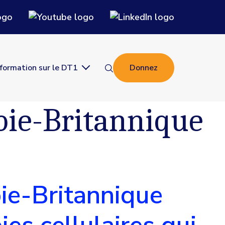
nformation sur le DT1
Donnez
bie-Britannique
bie-Britannique