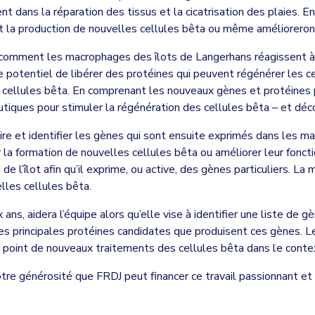
dans la réparation des tissus et la cicatrisation des plaies. En
 la production de nouvelles cellules bêta ou même amélioreront
comment les macrophages des îlots de Langerhans réagissent à la
 potentiel de libérer des protéines qui peuvent régénérer les ce
s cellules bêta. En comprenant les nouveaux gènes et protéines
eutiques pour stimuler la régénération des cellules bêta – et déc
re et identifier les gènes qui sont ensuite exprimés dans les mac
la formation de nouvelles cellules bêta ou améliorer leur foncti
de l’îlot afin qu’il exprime, ou active, des gènes particuliers. 
lles cellules bêta.
s, aidera l’équipe alors qu’elle vise à identifier une liste de 
es principales protéines candidates que produisent ces gènes. L
au point de nouveaux traitements des cellules bêta dans le cont
tre générosité que FRDJ peut financer ce travail passionnant et 