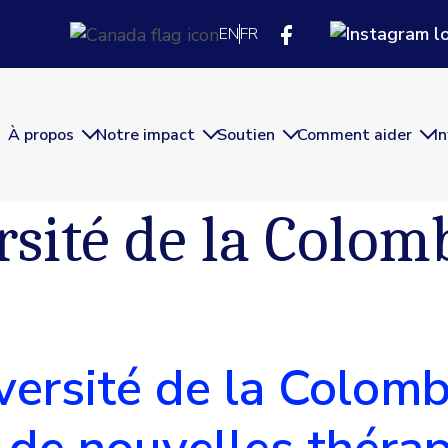
EN
FR
À propos
Notre impact
Soutien
Comment aider
I
rsité de la Colom
versité de la Colom