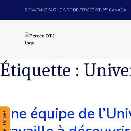
Skip to content
BIENVENUE SUR LE SITE DE PERCÉE DT1
MC
CANADA
Percée DT1
Étiquette :
Unive
Une équipe de l’Uni
Donate | Donnez