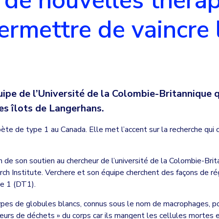
r de nouvelles thérap
ermettre de vaincre 
pe de l’Université de la Colombie-Britannique qu
es îlots de Langerhans.
abète de type 1 au Canada. Elle met l’accent sur la recherche qui 
 de son soutien au chercheur de l’université de la Colombie-Bri
rch Institute. Verchere et son équipe cherchent des façons de ré
pe 1 (DT1).
ypes de globules blancs, connus sous le nom de macrophages, pou
s de déchets » du corps car ils mangent les cellules mortes et 