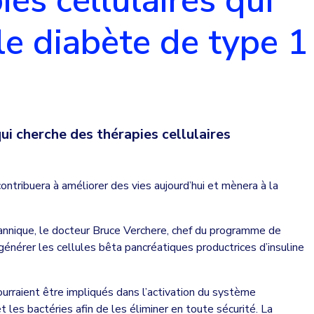
ies cellulaires qui
le diabète de type 1
i cherche des thérapies cellulaires
contribuera à améliorer des vies aujourd’hui et mènera à la
tannique, le docteur Bruce Verchere, chef du programme de
générer les cellules bêta pancréatiques productrices d’insuline
rraient être impliqués dans l’activation du système
les bactéries afin de les éliminer en toute sécurité. La