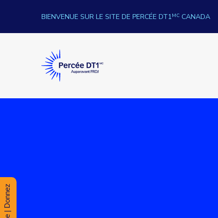
Skip to content
BIENVENUE SUR LE SITE DE PERCÉE DT1
MC
CANADA
Percée DT1
Donate | Donnez