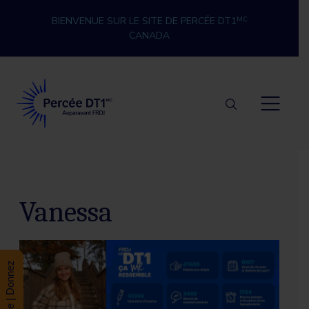
Skip to content
BIENVENUE SUR LE SITE DE PERCÉE DT1
MC
CANADA
Percée DT1
Vanessa
Donate | Donnez