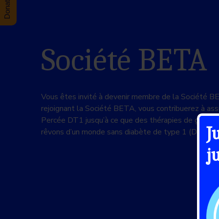
Société BETA
Vous êtes invité à devenir membre de la Société 
rejoignant la Société BETA, vous contribuerez à assu
Percée DT1 jusqu’à ce que des thérapies de guéris
J
rêvons d’un monde sans diabète de type 1 (DT1).
j