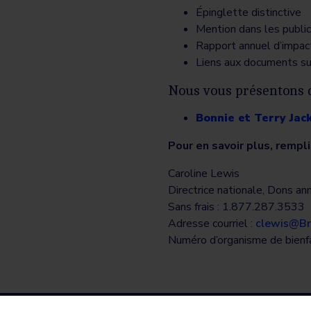
Épinglette distinctive
Mention dans les public
Rapport annuel d’impact 
Liens aux documents su
Nous vous présentons 
Bonnie et Terry Jac
Pour en savoir plus, rempl
Caroline Lewis
Directrice nationale, Dons an
Sans frais : 1.877.287.3533
Adresse courriel :
clewis@Br
Numéro d’organisme de bien