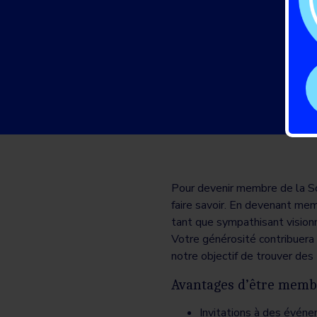
Pour devenir membre de la So
faire savoir. En devenant me
tant que sympathisant visionna
Votre générosité contribuera 
notre objectif de trouver des
Avantages d’être memb
Invitations à des évén