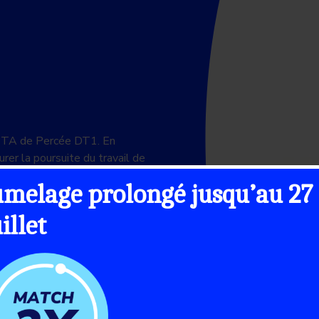
BETA de Percée DT1. En
rer la poursuite du travail de
on soient trouvées. Nous
umelage prolongé jusqu’au 27
uillet