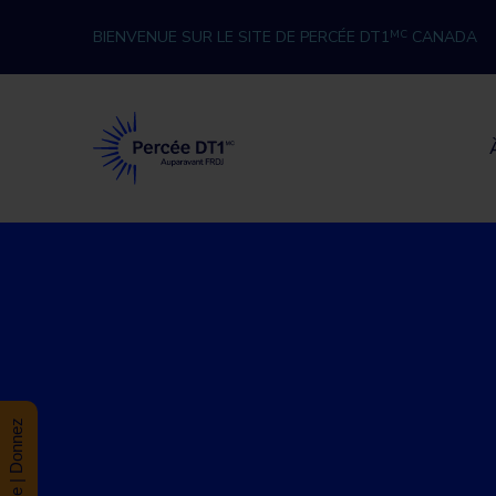
Skip to content
BIENVENUE SUR LE SITE DE PERCÉE DT1
MC
CANADA
Percée DT1
Donate | Donnez