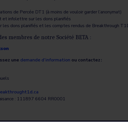
ations de Percée DT1 (à moins de vouloir garder l’anonymat)
et infolettre sur les dons planifiés
r les dons planifiés et les comptes rendus de
Breakthrough
T1D 
des membres de notre Société BETA :
kson
issez une
demande d’information
ou contactez :
nuels
eakthrought1d.ca
faisance : 111897 6604 RR0001