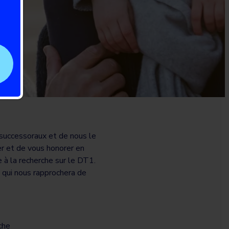
 successoraux et de nous le
r et de vous honorer en
e à la recherche sur le DT1.
é qui nous rapprochera de
che