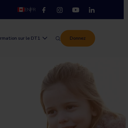
EN
FR
ormation sur le DT1
Donnez