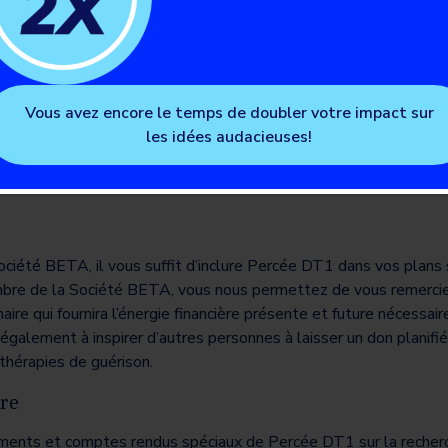
Vous avez encore le temps de doubler votre impact sur
les idées audacieuses!
ciété BETA, il vous suffit d’inclure Percée DT1 dans vos plans
mbre de la Société BETA, vous nous permettez de vous remercie
ire qui fournira l’énergie financière présente et future nécessair
également à inspirer d’autres personnes à laisser un don planifi
 thérapies de guérison.
re
ements et comptes rendus spéciaux de Percée DT1 sur la recher