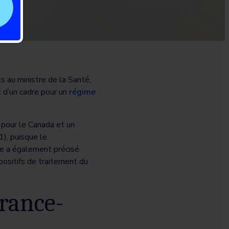
 au ministre de la Santé,
 d’un cadre pour un
régime
 pour le Canada et un
), puisque le
ce a également précisé
positifs de traitement du
rance-