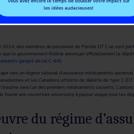
Vous avez encore le temps de doubler votre impact sur
les idées audacieuses!
er 2024, des membres du personnel de Percée DT1 se sont joints
s que le gouvernement fédéral annonçait officiellement le dépôt
aments (projet de loi C-64).
tape vers un régime national d’assurance-médicaments universel
anadiennes et les Canadiens atteints de diabète de type 1 (DT1
’insuline sera l’un des premiers médicaments couverts. L’annon
e fournir une couverture universelle à payeur unique pour les dis
uvre du régime d’assu