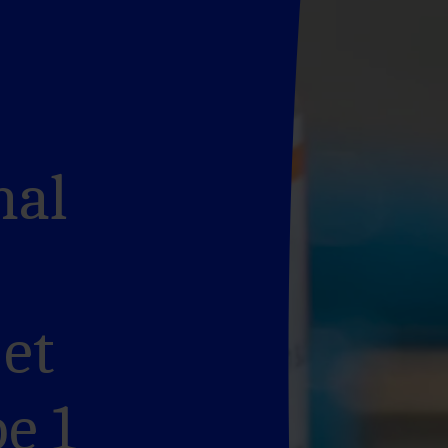
nal
et
e 1