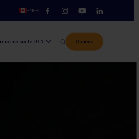
EN
FR
ormation sur le DT1
Donnez