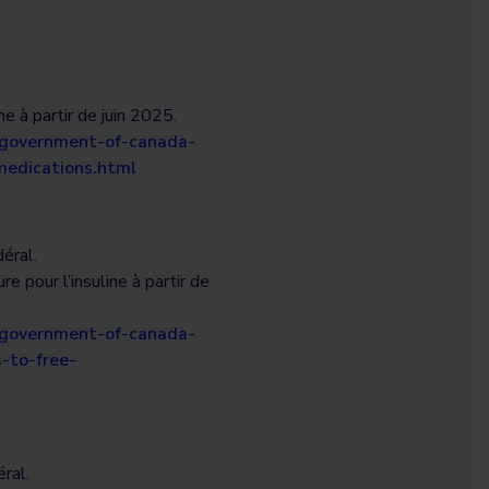
e à partir de juin 2025.
/government-of-canada-
edications.html
éral.
 pour l’insuline à partir de
/government-of-canada-
-to-free-
ral.