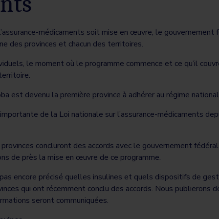
nts
r l’assurance-médicaments soit mise en œuvre, le gouvernement f
ne des provinces et chacun des territoires.
dividuels, le moment où le programme commence et ce qu’il couv
erritoire.
oba est devenu la première province à adhérer au régime nation
e importante de la Loi nationale sur l’assurance-médicaments dep
provinces concluront des accords avec le gouvernement fédéral
vons de près la mise en œuvre de ce programme.
as encore précisé quelles insulines et quels dispositifs de ges
inces qui ont récemment conclu des accords. Nous publierons des
ormations seront communiquées.