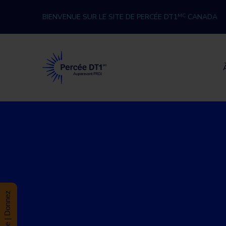
Skip to content
BIENVENUE SUR LE SITE DE PERCÉE DT1
MC
CANADA
Percée DT1
Donate | Donnez