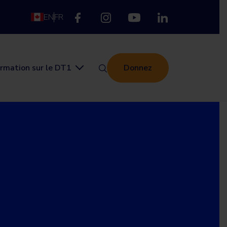
EN
FR
ormation sur le DT1
Donnez