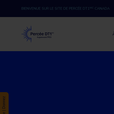
Skip to content
BIENVENUE SUR LE SITE DE PERCÉE DT1
MC
CANADA
Percée DT1
Donate | Donnez