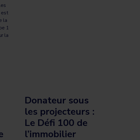
les
 est
e la
ype 1
ur la
Donateur sous
les projecteurs :
Le Défi 100 de
e
l’immobilier