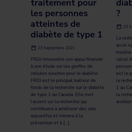
traitement pour
dia
les personnes
?
atteintes de
23 S
diabète de type 1
La rech
qu’un s
23 Septembre 2021
insuline
FRDJ renouvelle son appui financier
calcul 
à une étude sur les greffes de
personn
cellules souches pour le diabète
est le p
FRDJ est le principal bailleur de
la rech
fonds de la recherche sur le diabète
1 au Ca
de type 1 au Canada. Elle met
la rech
l’accent sur la recherche qui
amélior
contribuera à améliorer des vies
aujourd’hui et mènera à la
prévention et à […]