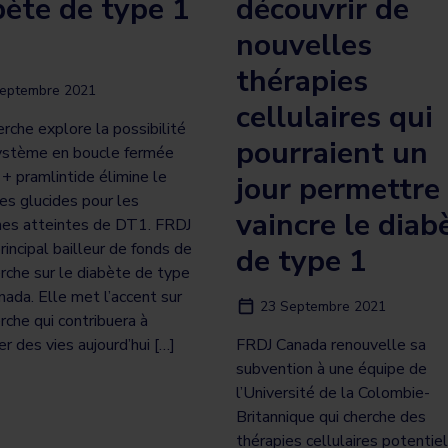
bète de type 1
découvrir de
nouvelles
thérapies
eptembre 2021
cellulaires qui
erche explore la possibilité
pourraient un
ystème en boucle fermée
 + pramlintide élimine le
jour permettre
des glucides pour les
vaincre le diab
es atteintes de DT1. FRDJ
rincipal bailleur de fonds de
de type 1
erche sur le diabète de type
nada. Elle met l’accent sur
23 Septembre 2021
erche qui contribuera à
er des vies aujourd’hui […]
FRDJ Canada renouvelle sa
subvention à une équipe de
l’Université de la Colombie-
Britannique qui cherche des
thérapies cellulaires potentie