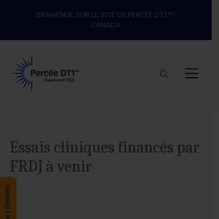
Skip to content
BIENVENUE SUR LE SITE DE PERCÉE DT1
MC
CANADA
Percée DT1
Essais cliniques financés par
FRDJ à venir
Donate | Donnez