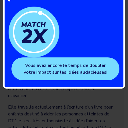
faire partie de l’équipe de softball du district 1 pour
les Jeux d’été de la Saskatchewan de cette année à
Lloydminster.
Elle a été finaliste du prix Prairie Storm Adam Herold
et a récemment joué dans une publicité Sasktel avec
son ami Kaleb Dalgren.
Elle a participé à la Marche Percée DT1 de son école
cette année (et a aidé à l’organiser au cours des dix
Vous avez encore le temps de doubler
dernières années). Ses objectifs sont de continuer à
votre impact sur les idées audacieuses!
s’épanouir et à participer à des compétitions
sportives de haut niveau tout en enseignant aux
autres que le DT1 ne vous empêche en rien
d’avancer!
Elle travaille actuellement à l’écriture d’un livre pour
enfants destiné à aider les personnes atteintes de
DT1 et est très enthousiaste à l’idée d’aider les
autres. Elle fait tout cela tout en gérant son DT1 et