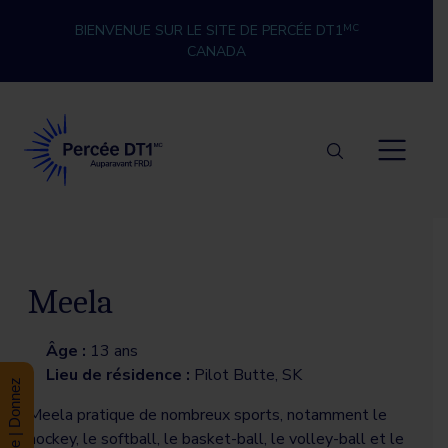
Skip to content
BIENVENUE SUR LE SITE DE PERCÉE DT1
MC
CANADA
Percée DT1
Meela
Âge :
13 ans
Lieu de résidence :
Pilot Butte, SK
Donate | Donnez
Meela pratique de nombreux sports, notamment le
hockey, le softball, le basket-ball, le volley-ball et le