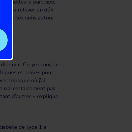
lesquelles je participe,
ible de relever un défi
ssemble les gens autour
ire non. Croyez-moi, j’ai
lègues et ami·e·s pour
vec l’époque où j’ai
Je n’ai certainement pas
tant d’autres »
, explique
diabète de type 1 a