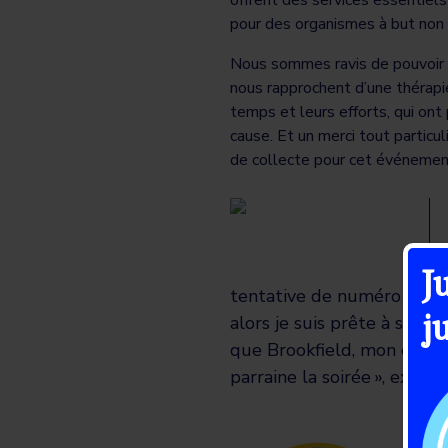
pour des organismes à but non 
Nous sommes ravis de pouvoir ai
nous rapprochent d’une thérapie
temps et leurs efforts, qui ont 
cause. Et un merci tout particul
de collecte pour cet événement
J
tentative de numéro d’humo
j
alors je suis prête à sorti
que Brookfield, mon empl
parraine la soirée »
, expliq