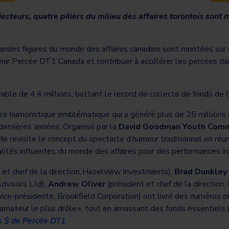
ecteurs, quatre piliers du milieu des affaires torontois sont
.
ndes figures du monde des affaires canadien sont montées sur s
enir Percée DT1 Canada et contribuer à accélérer les percées dan
able de 4,4 millions, battant le record de collecte de fonds de
ce humoristique emblématique qui a généré plus de 25 millions 
ernières années. Organisé par la
David Goodman Youth Comm
 revisite le concept du spectacle d’humour traditionnel en réu
lités influentes du monde des affaires pour des performances i
 et chef de la direction, Hazelview Investments),
Brad Dunkley
dvisors Ltd),
Andrew Oliver
(président et chef de la direction,
vice-présidente, Brookfield Corporation) ont livré des numéros or
 amateur le plus drôle », tout en amassant des fonds essentiels 
ns $ de Percée DT1
.