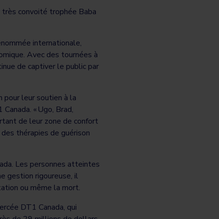
le très convoité trophée Baba
renommée internationale,
comique. Avec des tournées à
inue de captiver le public par
our leur soutien à la
1 Canada. « Ugo, Brad,
rtant de leur zone de confort
 des thérapies de guérison
ada. Les personnes atteintes
 gestion rigoureuse, il
utation ou même la mort.
ercée DT1 Canada, qui
rès de 29 millions de dollars