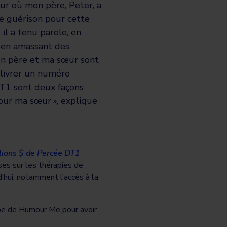
jour où mon père, Peter, a
de guérison pour cette
il a tenu parole, en
t en amassant des
on père et ma sœur sont
, livrer un numéro
DT1 sont deux façons
pour ma sœur »
, explique
lions $ de Percée DT1
ses sur les thérapies de
’hui, notamment l’accès à la
ipe de Humour Me pour avoir