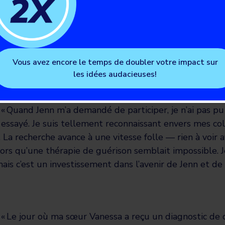
« J’adore l’humour et la comédie. Une des raisons pour 
c’est que je veux montrer à mes proches qu’il est poss
amusant et effrayant à la fois, surtout quand cela ra
d’une bonne cause »
, explique Brad Dunkley.
Vous avez encore le temps de doubler votre impact sur
les idées audacieuses!
« Quand Jenn m’a demandé de participer, je n’ai pas pu d
essayé. Je suis tellement reconnaissant envers mes col
 La recherche avance à une vitesse folle — rien à voir a
alors qu’une thérapie de guérison semblait impossible. 
ais c’est un investissement dans l’avenir de Jenn et de 
« Le jour où ma sœur Vanessa a reçu un diagnostic de 