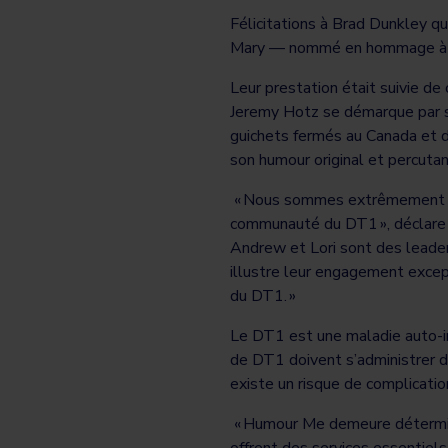
Félicitations à Brad Dunkley qu
Mary — nommé en hommage à l
Leur prestation était suivie de
Jeremy Hotz se démarque par so
guichets fermés au Canada et de
son humour original et percutan
« Nous sommes extrêmement re
communauté du DT1 », déclare J
Andrew et Lori sont des leaders
illustre leur engagement excep
du DT1. »
Le DT1 est une maladie auto-i
de DT1 doivent s’administrer de
existe un risque de complicatio
« Humour Me demeure déterminé
offrent des services essentiels