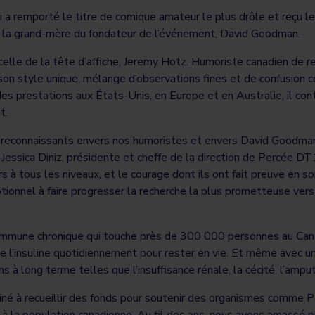
i a remporté le titre de comique amateur le plus drôle et reçu 
a grand-mère du fondateur de l’événement, David Goodman.
 celle de la tête d’affiche, Jeremy Hotz. Humoriste canadien de 
n style unique, mélange d’observations fines et de confusion 
s prestations aux États-Unis, en Europe et en Australie, il cont
t.
connaissants envers nos humoristes et envers David Goodman p
essica Diniz, présidente et cheffe de la direction de Percée DT
 à tous les niveaux, et le courage dont ils ont fait preuve en so
tionnel à faire progresser la recherche la plus prometteuse vers
mmune chronique qui touche près de 300 000 personnes au Can
 l’insuline quotidiennement pour rester en vie. Et même avec une
ns à long terme telles que l’insuffisance rénale, la cécité, l’amp
 à recueillir des fonds pour soutenir des organismes comme P
 à la population canadienne. Au fil des ans, nous avons amassé p