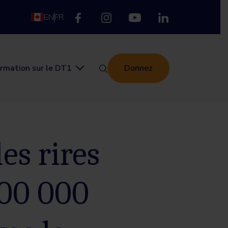
EN
FR
ormation sur le DT1
Donnez
s rires
300 000