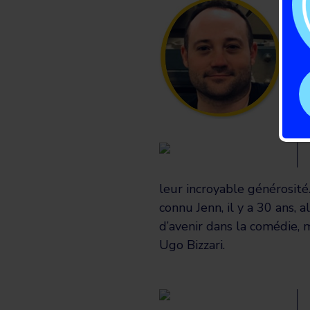
leur incroyable générosité.
connu Jenn, il y a 30 ans, 
d’avenir dans la comédie, m
Ugo Bizzari.