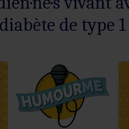
ien·ne·s vivant av
diabète de type 1