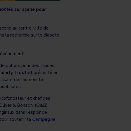
 montés sur scène pour
cène au centre-ville de
s la recherche sur le diabète
 l’événement!
de dollars pour des causes
unity Trust
et présenté en
nissant des humoristes
noubliables.
(cofondateur et chef des
 Oliver & Bonacini (O&B)
iginaux dans l’espoir de
pour soutenir la
Campagne