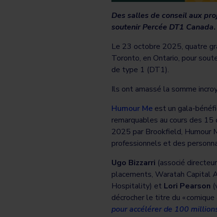
Des salles de conseil aux proj
soutenir Percée DT1 Canada
Le 23 octobre 2025, quatre gra
Toronto, en Ontario, pour sout
de type 1 (DT1).
Ils ont amassé la somme incroy
Humour Me
est un gala-bénéfi
remarquables au cours des 15 d
2025 par Brookfield, Humour Me
professionnels et des personna
Ugo Bizzarri
(associé directeur
placements, Waratah Capital A
Hospitality) et
Lori Pearson
(
décrocher le titre du « comique
pour accélérer de 100 millio