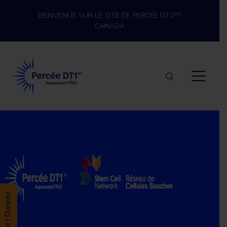
Skip to content
BIENVENUE SUR LE SITE DE PERCÉE DT1
MC
CANADA
Percée DT1
Donate | Donnez