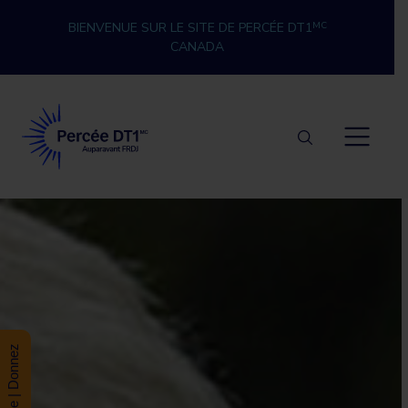
Skip to content
BIENVENUE SUR LE SITE DE PERCÉE DT1
MC
CANADA
Percée DT1
Donate | Donnez