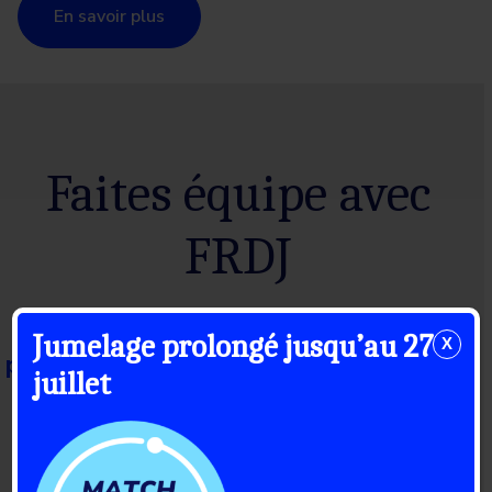
En savoir plus
Faites équipe avec
FRDJ
Atteignez les objectifs
Jumelage prolongé jusqu’au 27
X
philanthropiques de votre entreprise
juillet
en vous joignant à la lutte pour
trouver une guérison.