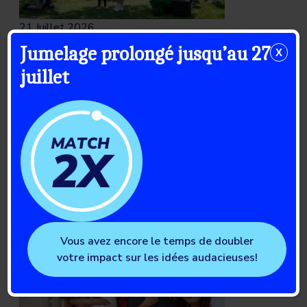
21 Juillet 2026
Jumelage prolongé jusqu’au 27
X
La saison 2026 de la Marche
juillet
Percée DT1 : célébrer une
communauté en mouvement
Lire l’article complet
Vous avez encore le temps de doubler
votre impact sur les idées audacieuses!