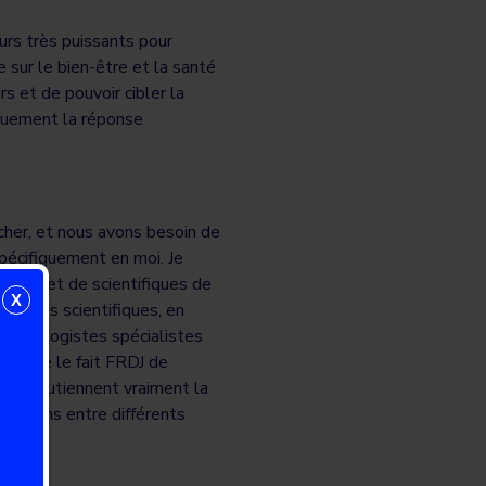
s très puissants pour
sur le bien-être et la santé
s et de pouvoir cibler la
iquement la réponse
her, et nous avons besoin de
pécifiquement en moi. Je
heurs et de scientifiques de
X
er des scientifiques, en
des biologistes spécialistes
e comme le fait FRDJ de
 qui soutiennent vraiment la
rations entre différents