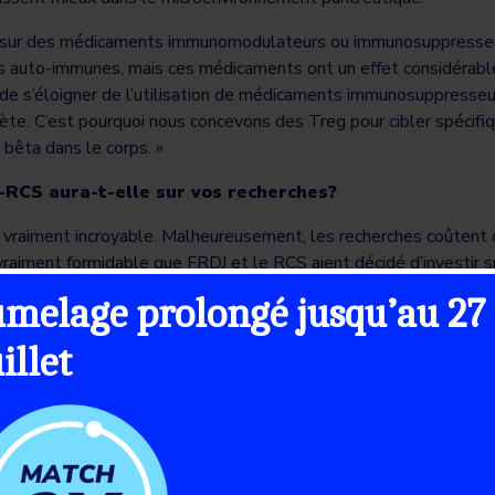
sur des médicaments immunomodulateurs ou immunosuppresseur
 auto-immunes, mais ces médicaments ont un effet considérable 
 de s’éloigner de l’utilisation de médicaments immunosuppresseur
ète. C’est pourquoi nous concevons des Treg pour cibler spécif
 bêta dans le corps. »
-RCS aura-t-elle sur vos recherches?
vraiment incroyable. Malheureusement, les recherches coûtent c
vraiment formidable que FRDJ et le RCS aient décidé d’investir s
ant. Mais FRDJ et le RCS sont aussi d’énormes réseaux de cherc
umelage prolongé jusqu’au 27
ent et dans le monde. Chaque fois que vous commencez à rassembl
aines de recherche – je suis immunologue, mais je travaille avec 
uillet
s cliniciens –, et lorsque vous réunissez tous ces points de vu
y a tellement de possibilités d’apprendre et de créer ces réseaux
up des recherches les plus passionnantes proviennent de collabo
ez que plus de gens sachent sur votre domaine?