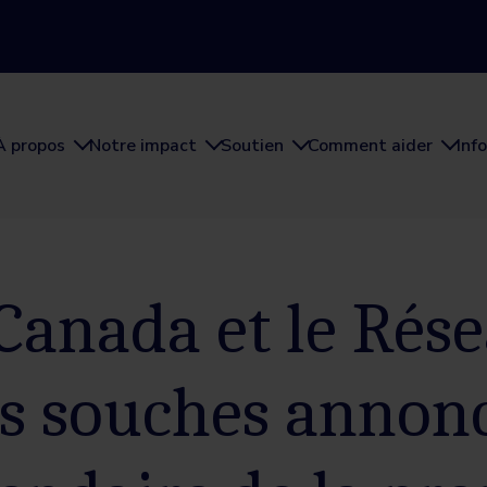
À propos
Notre impact
Soutien
Comment aider
Inf
Canada et le Rés
es souches annonc