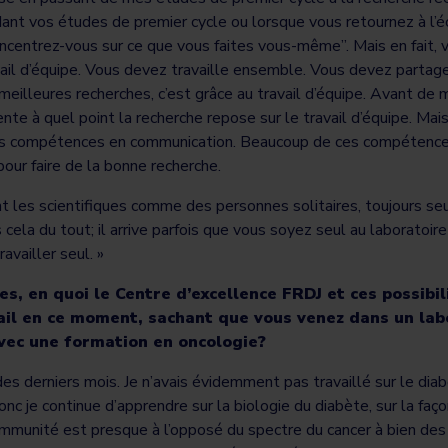
dant vos études de premier cycle ou lorsque vous retournez à l’éc
 concentrez-vous sur ce que vous faites vous-même”. Mais en fait,
avail d’équipe. Vous devez travaille ensemble. Vous devez partag
meilleures recherches, c’est grâce au travail d’équipe. Avant de m
nte à quel point la recherche repose sur le travail d’équipe. Mais
 compétences en communication. Beaucoup de ces compétences e
pour faire de la bonne recherche.
 les scientifiques comme des personnes solitaires, toujours seu
as cela du tout; il arrive parfois que vous soyez seul au laboratoir
availler seul. »
, en quoi le Centre d’excellence FRDJ et ces possibil
avail en ce moment, sachant que vous venez dans un la
avec une formation en oncologie?
des derniers mois. Je n’avais évidemment pas travaillé sur le diab
nc je continue d’apprendre sur la biologie du diabète, sur la façon
immunité est presque à l’opposé du spectre du cancer à bien des ég