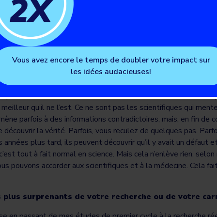
cile de comprendre de l’extérieur à quel point la recherche est sin
 une ligne droite qui part d’une hypothèse, qui mène à faire des 
 des impasses, même si quelque chose semble très prometteur, et
us devez comprendre pourquoi.
Vous avez encore le temps de doubler votre impact sur
les idées audacieuses!
arder les gros titres dans les journaux et les articles qui nous do
e découverte peut être surfaite ou exagérée, et cela peut alors 
 qui vous donne des informations contradictoires. Et ce ne sont p
eilleur qu’il ne l’est. Ce ne sont pas les scientifiques qui mentent
mène parfois à des informations contradictoires, mais, en fin de c
e découvrir la vérité. Parfois, vous reculez de quelques pas. Parfo
 années plus tard, ils peuvent découvrir qu’il y avait un défaut 
est tout à fait normal en science. Mais cela n’enlève rien, selon mo
ous pouvons accorder aux scientifiques et à la médecine. Cela fa
s plus surprenants de votre recherche ou de votre car
ise en passant de mes études de premier cycle à la recherche réel