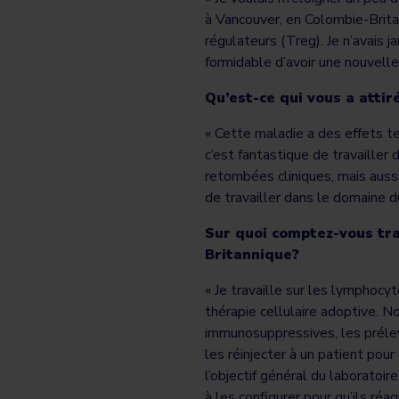
à Vancouver, en Colombie-Britan
régulateurs (Treg). Je n’avais 
formidable d’avoir une nouvelle
Qu’est-ce qui vous a attir
« Cette maladie a des effets te
c’est fantastique de travailler
retombées cliniques, mais aussi
de travailler dans le domaine 
Sur quoi comptez-vous trav
Britannique?
« Je travaille sur les lymphocy
thérapie cellulaire adoptive. 
immunosuppressives, les prélev
les réinjecter à un patient pou
l’objectif général du laboratoi
à les configurer pour qu’ils ré