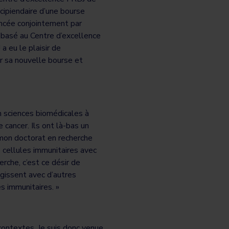
cipiendaire d’une bourse
ancée conjointement par
basé au Centre d’excellence
a eu le plaisir de
r sa nouvelle bourse et
n sciences biomédicales à
 cancer. Ils ont là-bas un
s mon doctorat en recherche
s cellules immunitaires avec
erche, c’est ce désir de
gissent avec d’autres
s immunitaires. »
contextes. Je suis donc venue