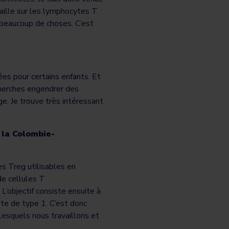
aille sur les lymphocytes T
s beaucoup de choses. C’est
ées pour certains enfants. Et
cherches engendrer des
ge. Je trouve très intéressant
 la Colombie-
es Treg utilisables en
de cellules T
’objectif consiste ensuite à
ète de type 1. C’est donc
 lesquels nous travaillons et