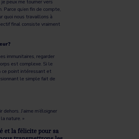
ue je peux me tourner vers
n. Parce qu’en fin de compte,
 quoi nous travaillons à
bjectif final consiste vraiment
eur?
les immunitaires, regarder
orps est complexe. Si le
 ce point intéressant et
sionnant le simple fait de
ir dehors. J’aime m’éloigner
 la nature. »
et la félicite pour sa
 nous transmettrons les