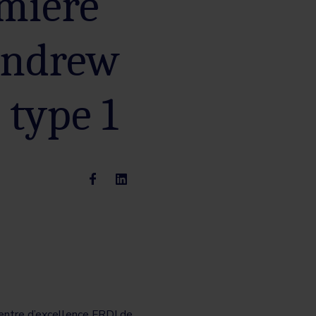
emière
 Andrew
 type 1
entre d’excellence FRDJ de