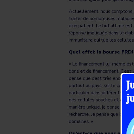
Actuellement, nous comptons 
traiter de nombreuses maladies
d’un patient. Le but ultime est
réponse impliquée dans le diab
immunitaire qui tue les cellules
Quel effet la bourse FRDJ
« Le financement lui-même est 
dons et de financement. C’est 
pense que c’est très encourage
J
partout au pays, sur le contin
particulier dans différents dom
j
des cellules souches et avec de
manière unique, je pense qu’il 
recherche. Je pense que beauco
domaines. »
Qu’est-ce que vous aimeri