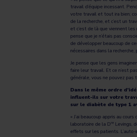
travail d’équipe incessant. Pen
votre travail et tout ira bien;
de la recherche, et c’est un tr
et c’est de là que viennent les 
pense que je n’étais pas conscie
de développer beaucoup de ces
nécessaires dans la recherche, 
Je pense que les gens imaginent
faire leur travail. Et ce n’est p
générale, vous ne pouvez pas tr
Dans le même ordre d’idées
influent-ils sur votre tr
sur le diabète de type 1 
« J’ai beaucoup appris au cours 
re
laboratoire de la D
Levings, do
effets sur les patients. L’auto-