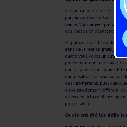
« Je pense qu’il peut être diffi
parcours serpente. Ce n’est pas
vérité. Vous arrivez parfois à
des choses en désaccord et vo
Et parfois, il est facile de reg
sens de la réalité, [mais] cett
quand vous voyez un autre titre
prétendent que leur travail est m
que la science fonctionne. Elle 
qui travaillent en science est d
des informations, puis, quelques
d’éventuellement différent, et c’
science ou à la confiance que n
processus. »
Quels ont été les défis le
« Je pense que ce qui m’a surpr