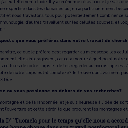
 j’ai eu tellement d’aide. Il y a un énorme réseau ici, et je sais q
ne expertise dans les domaines où j’en ai particulièrement besoi
if et nous travaillons tous pour potentiellement combiner ce sur
 l’immunologie, d’autres travaillent sur les cellules souches, et l’o
. »
spects que vous préférez dans votre travail de cherch
paraître, ce que je préfère c’est regarder au microscope les cellu
mment elles interagissent, car cela montre à quel point notre c
s cellules de notre corps et de les regarder au microscope est à
ble de notre corps est-il complexe? Je trouve donc vraiment pas
ité. »
sse ou vous passionne en dehors de vos recherches?
 montagne et de la randonnée, et je suis heureuse à l’idée de sort
ent l’ouverture et cette sérénité que procurent les montagnes et
re
la D
Tuomela pour le temps qu’elle nous a accordé 
ons bonne chance dans son travail postdoctoral et