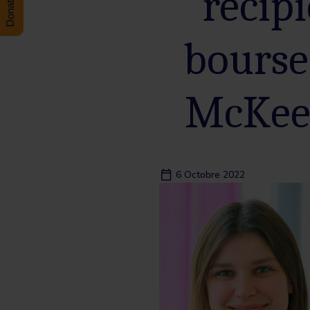
récip
bourse
McKee 
6 Octobre 2022