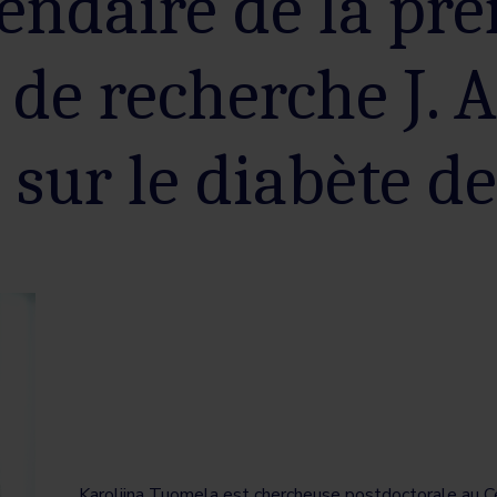
iendaire de la pr
 de recherche J.
sur le diabète de
Karoliina Tuomela est chercheuse postdoctorale au C