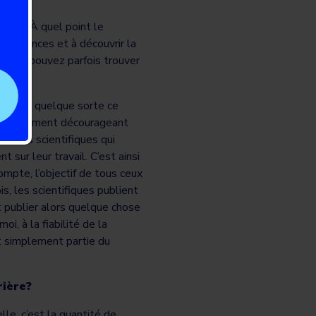
ueuse. À quel point le
expériences et à découvrir la
 vous pouvez parfois trouver
nnent en quelque sorte ce
être vraiment décourageant
as les scientifiques qui
 sur leur travail. C’est ainsi
ompte, l’objectif de tous ceux
is, les scientifiques publient
et publier alors quelque chose
i, à la fiabilité de la
it simplement partie du
rière?
le, c’est la quantité de