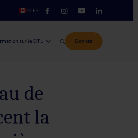
EN
FR
ormation sur le DT1
Donnez
eau de
ent la