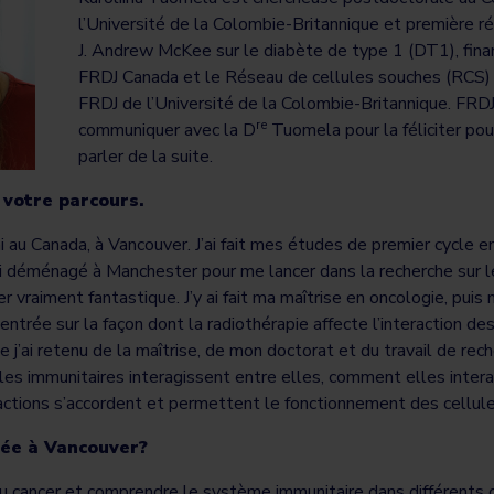
l’Université de la Colombie-Britannique et première ré
J. Andrew McKee sur le diabète de type 1 (DT1), fin
FRDJ Canada et le Réseau de cellules souches (RCS) 
FRDJ de l’Université de la Colombie-Britannique. FRDJ 
re
communiquer avec la D
Tuomela pour la féliciter pou
parler de la suite.
 votre parcours.
 au Canada, à Vancouver. J’ai fait mes études de premier cycle e
’ai déménagé à Manchester pour me lancer dans la recherche sur le
er vraiment fantastique. J’y ai fait ma maîtrise en oncologie, pui
centrée sur la façon dont la radiothérapie affecte l’interaction de
 j’ai retenu de la maîtrise, de mon doctorat et du travail de rech
s immunitaires interagissent entre elles, comment elles intera
actions s’accordent et permettent le fonctionnement des cellule
née à Vancouver?
 du cancer et comprendre le système immunitaire dans différents 