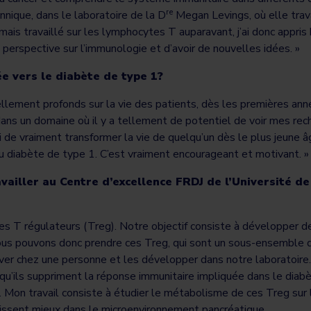
re
nique, dans le laboratoire de la D
Megan Levings, où elle trav
jamais travaillé sur les lymphocytes T auparavant, j’ai donc appri
 perspective sur l’immunologie et d’avoir de nouvelles idées. »
ée vers le diabète de type 1?
llement profonds sur la vie des patients, dès les premières ann
 dans un domaine où il y a tellement de potentiel de voir mes re
 de vraiment transformer la vie de quelqu’un dès le plus jeune â
du diabète de type 1. C’est vraiment encourageant et motivant. »
ailler au Centre d’excellence FRDJ de l’Université de
tes T régulateurs (Treg). Notre objectif consiste à développer d
Nous pouvons donc prendre ces Treg, qui sont un sous-ensemble 
er chez une personne et les développer dans notre laboratoire. L
r qu’ils suppriment la réponse immunitaire impliquée dans le diab
re. Mon travail consiste à étudier le métabolisme de ces Treg sur
agissent mieux dans le microenvironnement pancréatique.