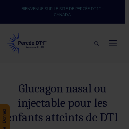
Skip to content
BIENVENUE SUR LE SITE DE PERCÉE DT1
MC
CANADA
Percée DT1
Glucagon nasal ou
injectable pour les
Donate | Donnez
enfants atteints de DT1