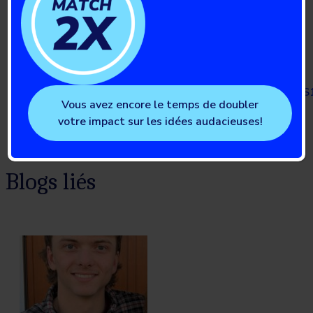
nonsevere hypoglycemia in type 1 diabetes: population
surveillance through the BETTER patient engagement
registry: development and baseline
characteristics.
Canadian journal of diabetes
vol. 46,8
(2022): 813-82.
https://www.canadianjournalofdiabetes.com/article/
Vous avez encore le temps de doubler
2671(22)00134-4/fulltext
votre impact sur les idées audacieuses!
Blogs liés