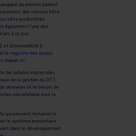
 sanguine du premier patient
mplacement des cellules bêta
les bêta productrices
est également l’une des
ars à ce jour.
 et d’insensibilité à
er le
registre des essais
ez cliquer
ici
.
tir de cellules implantées
rdeaux de la gestion du DT1
 de donneurs et le besoin de
ution peu pratique pour la
a qui peuvent restaurer le
imer le système immunitaire
n avant dans le développement
r.