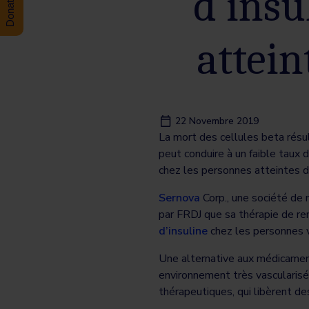
d’insu
attein
22 Novembre 2019
La mort des cellules beta résu
peut conduire à un faible taux d
chez les personnes atteintes d
Sernova
Corp., une société de 
par FRDJ que sa thérapie de r
d’insuline
chez les personnes v
Une alternative aux médicament
environnement très vascularisé 
thérapeutiques, qui libèrent d