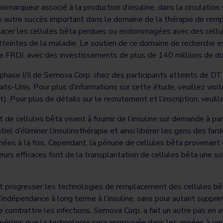
iomarqueur associé à la production d’insuline, dans la circulation
 un autre succès important dans le domaine de la thérapie de re
placer les cellules bêta perdues ou endommagées avec des cellu
atteintes de la maladie. Le soutien de ce domaine de recherche 
de FRDJ, avec des investissements de plus de 140 millions de doll
 phase I/II de Sernova Corp. chez des participants atteints de DT1
ats-Unis. Pour plus d’informations sur cette étude, veuillez visit
. Pour plus de détails sur le recrutement et l’inscription, veuill
e cellules bêta visent à fournir de l’insuline sur demande à par
iel d’éliminer l’insulinothérapie et ainsi libérer les gens des fa
nées à la fois. Cependant, la pénurie de cellules bêta provenant
 efficaces font de la transplantation de cellules bêta une sol
nt progresser les technologies de remplacement des cellules bêt
l’indépendance à long terme à l’insuline, sans pour autant suppr
de combattre les infections. Sernova Corp. a fait un autre pas e
érons que la technologie sera approuvée dans les années à veni