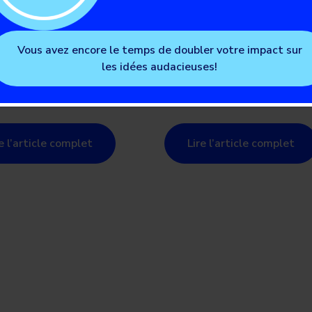
he Percée DT1 :
personnes attein
brer une
de diabète de typ
Vous avez encore le temps de doubler votre impact sur
les idées audacieuses!
munauté en
des thérapies
vement
cellulaires
re l’article complet
Lire l’article complet