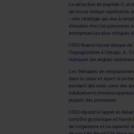
La détection de peptide C, un b
de l’essai clinique représente
– une stratégie qui vise à rem
d’insuline chez les personnes 
entreprises les plus critiques 
FRDJ finance l’essai clinique de
l’hypoglycémie à Chicago, IL, Ét
cliniques
(en anglais seulement)
Les thérapies de remplacement d
dans le corps et ayant le potent
pendant des mois, voire des an
médicaments immunosuppresseurs
plupart des personnes.
FRDJ répond à l’appel en faisa
contrôle glycémique et fournir 
de l’organisme et sa capacité 
de son Cell PouchTM. Nous esp