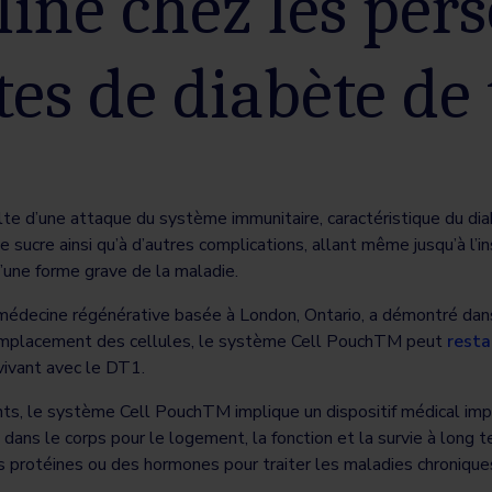
line chez les per
tes de diabète de 
lte d’une attaque du système immunitaire, caractéristique du di
e sucre ainsi qu’à d’autres complications, allant même jusqu’à l’i
’une forme grave de la maladie.
médecine régénérative basée à London, Ontario, a démontré dans 
emplacement des cellules, le système Cell PouchTM peut
resta
ivant avec le DT1.
s, le système Cell PouchTM implique un dispositif médical imp
dans le corps pour le logement, la fonction et la survie à long 
es protéines ou des hormones pour traiter les maladies chroniq