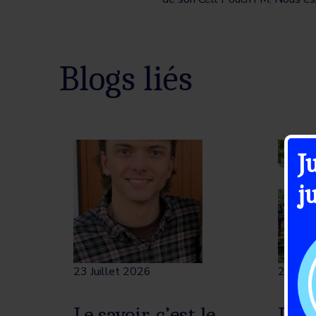
Blogs liés
J
j
23 Juillet 2026
21 Juil
Le savoir, c’est le
La s