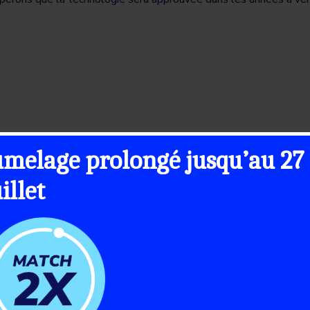
umelage prolongé jusqu’au 27
uillet
let 2026
19 Juillet 2026
aison 2026 de la
Ce que pensent l