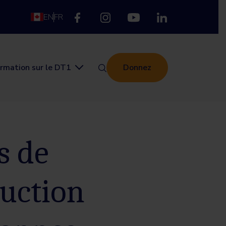
EN
FR
ormation sur le DT1
Donnez
s de
duction