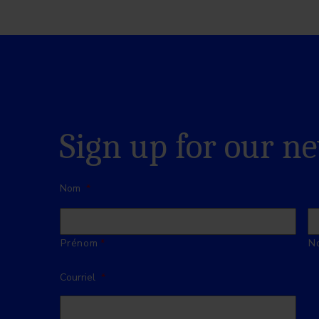
Sign up for our n
Nom
*
Prénom
No
Courriel
*