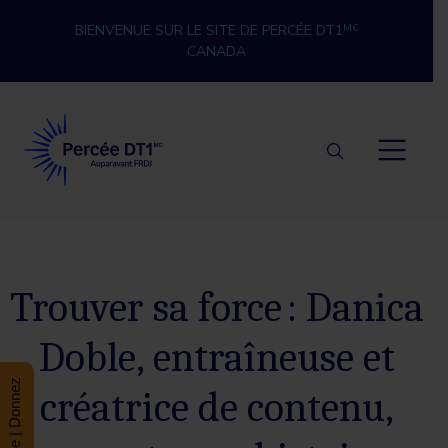
Skip to content
BIENVENUE SUR LE SITE DE PERCÉE DT1
MC
CANADA
Percée DT1
Trouver sa force : Danica
Doble, entraîneuse et
Donate | Donnez
créatrice de contenu,