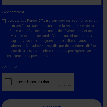
Consentement
*
J'accepte que Percée DT1 me contacte par courriel au sujet
des mises à jour dans le domaine de la recherche et de la
défense d’intérêts, des annonces, des événements et des
activités de collecte de fonds. Votre courriel ne sera pas
partagé et vous aurez toujours la possibilité de vous
désabonner. Consultez notre
politique de confidentialité
pour
plus de détails sur la manière dont nous protégeons vos
renseignements personnels.
CAPTCHA