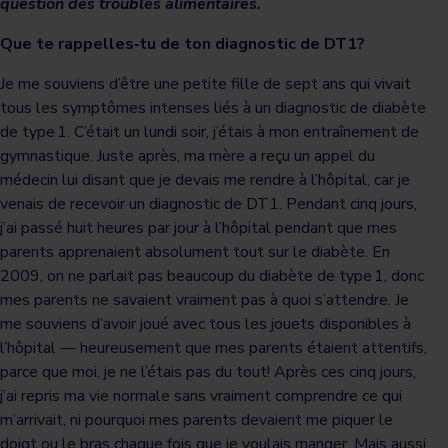
question des troubles alimentaires.
Que te rappelles‑tu de ton diagnostic de DT1?
Je me souviens d’être une petite fille de sept ans qui vivait
tous les symptômes intenses liés à un diagnostic de diabète
de type 1. C’était un lundi soir, j’étais à mon entraînement de
gymnastique. Juste après, ma mère a reçu un appel du
médecin lui disant que je devais me rendre à l’hôpital, car je
venais de recevoir un diagnostic de DT1. Pendant cinq jours,
j’ai passé huit heures par jour à l’hôpital pendant que mes
parents apprenaient absolument tout sur le diabète. En
2009, on ne parlait pas beaucoup du diabète de type 1, donc
mes parents ne savaient vraiment pas à quoi s’attendre. Je
me souviens d’avoir joué avec tous les jouets disponibles à
l’hôpital — heureusement que mes parents étaient attentifs,
parce que moi, je ne l’étais pas du tout! Après ces cinq jours,
j’ai repris ma vie normale sans vraiment comprendre ce qui
m’arrivait, ni pourquoi mes parents devaient me piquer le
doigt ou le bras chaque fois que je voulais manger. Mais aussi