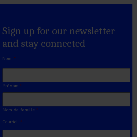
Sign up for our newsletter
and stay connected
Nom
*
Prénom
Nom de famille
Courriel
*