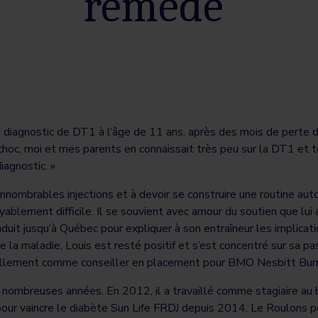
remède
le diagnostic de DT1 à l’âge de 11 ans, après des mois de perte d
n choc, moi et mes parents en connaissait très peu sur la DT1 et t
agnostic. »
’innombrables injections et à devoir se construire une routine aut
yablement difficile. Il se souvient avec amour du soutien que lui 
duit jusqu’à Québec pour expliquer à son entraîneur les implicati
 la maladie, Louis est resté positif et s’est concentré sur sa pas
actuellement comme conseiller en placement pour BMO Nesbitt Bur
nombreuses années. En 2012, il a travaillé comme stagiaire au b
pour vaincre le diabète Sun Life FRDJ depuis 2014. Le Roulons po