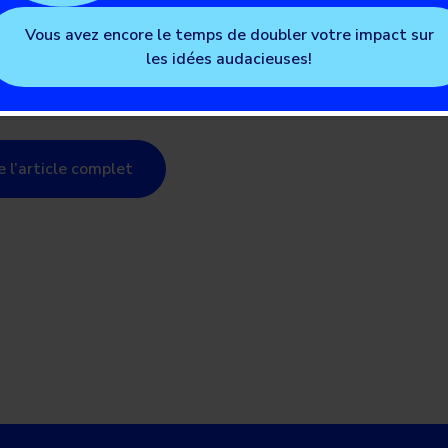
Lire l’article complet
brer une
Vous avez encore le temps de doubler votre impact sur
les idées audacieuses!
munauté en
vement
re l’article complet