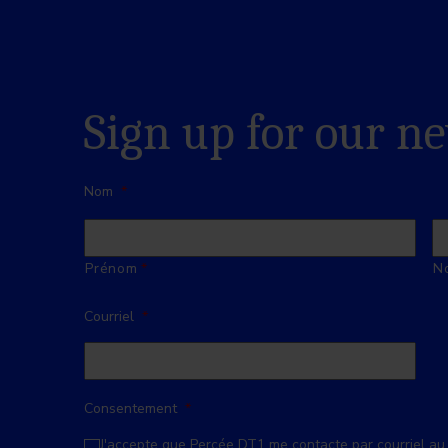
Sign up for our n
Nom
*
Prénom
No
Courriel
*
Consentement
*
J'accepte que Percée DT1 me contacte par courriel au 