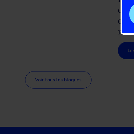
célé
com
mou
Li
Voir tous les blogues