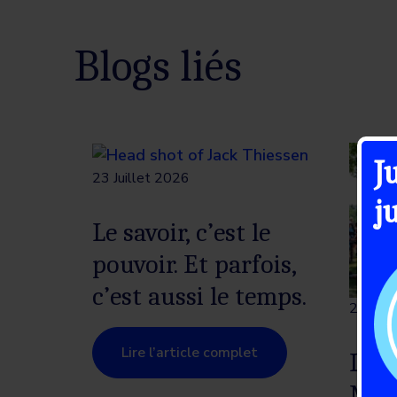
Blogs liés
J
23 Juillet 2026
j
Le savoir, c’est le
pouvoir. Et parfois,
c’est aussi le temps.
21 Juil
Lire l’article complet
La s
Marc