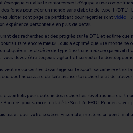
 énergique qui allie le renforcement d’équipe à une compétitio
er des fonds pour créer un monde sans diabète de type 1 (DT1). L
vez visiter sont page de participant pour regarder sont
vidéo
« l
son expérience personnelle en plus de détail.
ourant des recherches et des progrès sur le DT1 et estime que n
n pourrait faire encore mieux! Louis a exprimé que « le monde ne
compliquée. » Le diabète de type 1 est une maladie qui envahit
es-vous devez être toujours vigilant et surveiller le développ
s veut se concentrer davantage sur le sport, sa carrière et sa fa
n que c’est nécessaire de faire avancer la recherche et de trouve
 essentiels pour soutenir des recherches révolutionnaires. Il n
 Roulons pour vaincre le diabète Sun Life FRDJ. Pour en savoir pl
is assez pour votre soutien. Ensemble, mettons un point final a