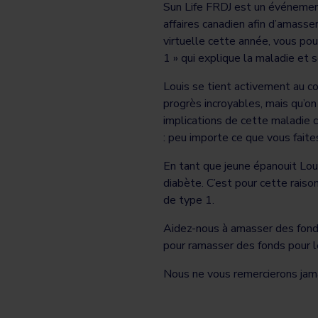
Sun Life FRDJ est un événement
affaires canadien afin d’amass
virtuelle cette année, vous pou
1 » qui explique la maladie et 
Louis se tient activement au c
progrès incroyables, mais qu’o
implications de cette maladie 
: peu importe ce que vous fait
En tant que jeune épanouit Loui
diabète. C’est pour cette raiso
de type 1.
Aidez-nous à amasser des fonds
pour ramasser des fonds pour le
Nous ne vous remercierons jama