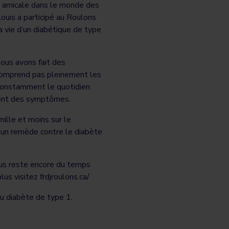
n amicale dans le monde des
ouis a participé au Roulons
a vie d’un diabétique de type
ous avons fait des
 comprend pas pleinement les
 constamment le quotidien
ement des symptômes.
mille et moins sur le
r un remède contre le diabète
ous reste encore du temps
us visitez frdjroulons.ca/
u diabète de type 1.