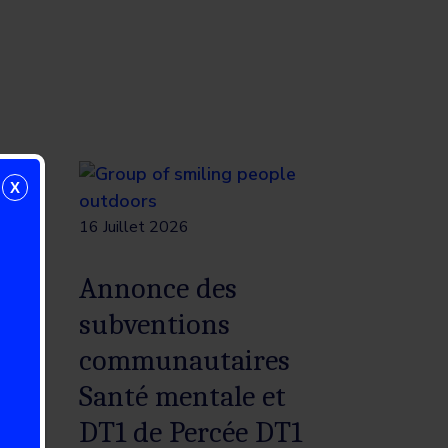
X
16 Juillet 2026
es
Annonce des
tes
subventions
e 1
communautaires
Santé mentale et
DT1 de Percée DT1