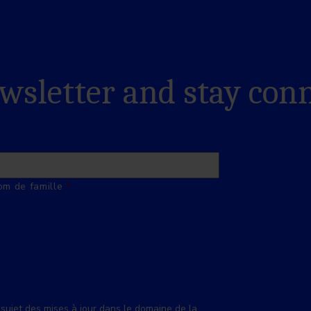
ewsletter and stay con
m de famille
sujet des mises à jour dans le domaine de la