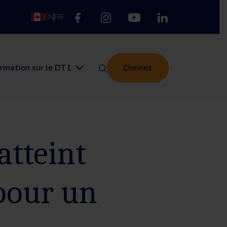
EN
FR
ormation sur le DT1
Donnez
atteint
 pour un