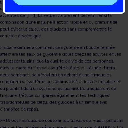
glycémie. Le travail effectué auparavant par l’équipe a montré
qu’un tel système était sûr et efficace chez les personnes
atteintes de DT1. Ils veulent à présent déterminer si la
combinaison d’une insuline à action rapide et du pramlintide
peut éviter le calcul des glucides sans compromettre le
contrôle glycémique.
Haidar examinera comment ce système en boucle fermée
affectera les taux de glycémie cibles chez les adultes et les
adolescents, ainsi que la qualité de vie de ces personnes,
dans le cadre d’un essai contrôlé aléatoire. L’étude durera
deux semaines, se déroulera en dehors d’une clinique et
comparera un système qui administre à la fois de l’insuline et
du pramlintide à un système qui administre uniquement de
l’insuline. L’étude comparera également les techniques
traditionnelles de calcul des glucides à un simple avis
d’annonce de repas.
FRDJ est heureuse de soutenir les travaux de Haidar pendant
deux autres années grâce à une subvention de 760 000 $ US