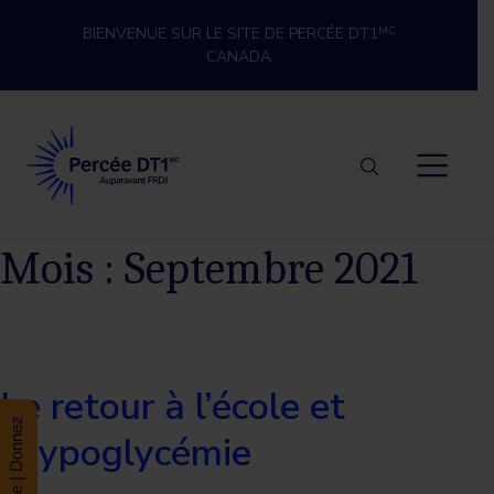
Skip to content
BIENVENUE SUR LE SITE DE PERCÉE DT1
MC
CANADA
Percée DT1
Mois :
Septembre 2021
Le retour à l’école et
Donate | Donnez
l’hypoglycémie