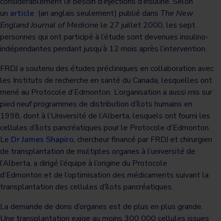
considérablement le besoin d’injections d’insuline. Selon
un
article
(an anglais seulement) publié dans
The New
England Journal of Medicine
le 27 juillet 2000, les sept
personnes qui ont participé à l’étude sont devenues insulino-
indépendantes pendant jusqu’à 12 mois après l’intervention.
FRDJ a soutenu des études précliniques en collaboration avec
les Instituts de recherche en santé du Canada, lesquelles ont
mené au Protocole d’Edmonton
.
L’organisation a aussi mis sur
pied neuf programmes de distribution d’îlots humains en
1998, dont à l’Université de l’Alberta, lesquels ont fourni les
cellules d’îlots pancréatiques pour le Protocole d’Edmonton.
Le
Dr James Shapiro
, chercheur financé par FRDJ et chirurgien
de transplantation de multiples organes à l’université de
l’Alberta, a dirigé l’équipe à l’origine du Protocole
d’Edmonton et de l’optimisation des médicaments suivant la
transplantation des cellules d’îlots pancréatiques.
La demande de dons d’organes est de plus en plus grande.
Une transplantation exige au moins 300 000 cellules issues