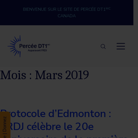
Skip to content
BIENVENUE SUR LE SITE DE PERCÉE DT1
MC
CANADA
Percée DT1
Mois :
Mars 2019
Protocole d’Edmonton :
Donate | Donnez
FRDJ célèbre le 20e