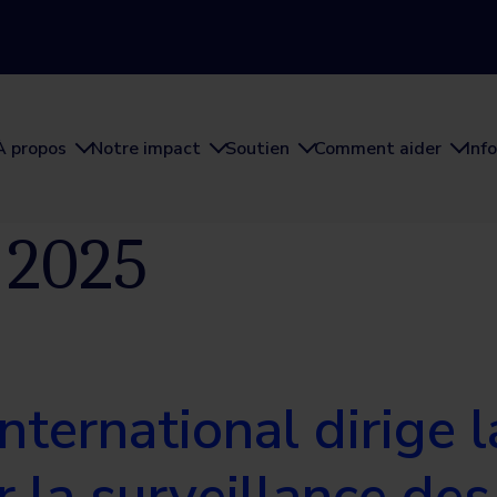
À propos
Notre impact
Soutien
Comment aider
Inf
 2025
ternational dirige l
ur la surveillance de