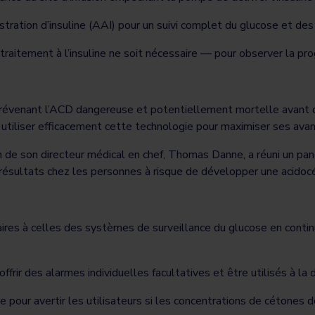
ration d’insuline (AAI) pour un suivi complet du glucose et de
raitement à l’insuline ne soit nécessaire — pour observer la pr
évenant l’ACD dangereuse et potentiellement mortelle avant qu’
utiliser efficacement cette technologie pour maximiser ses av
n de son directeur médical en chef, Thomas Danne, a réuni un pa
es résultats chez les personnes à risque de développer une acid
ires à celles des systèmes de surveillance du glucose en continu 
ffrir des alarmes individuelles facultatives et être utilisés à la 
e pour avertir les utilisateurs si les concentrations de cétones