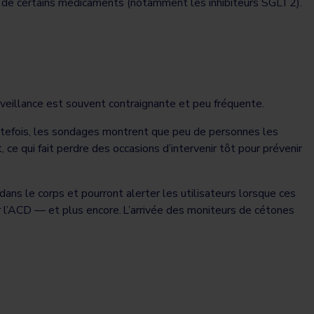
ise de certains médicaments (notamment les inhibiteurs SGLT2).
urveillance est souvent contraignante et peu fréquente.
outefois, les sondages montrent que peu de personnes les
 ce qui fait perdre des occasions d’intervenir tôt pour prévenir
s le corps et pourront alerter les utilisateurs lorsque ces
r l’ACD — et plus encore. L’arrivée des moniteurs de cétones
e