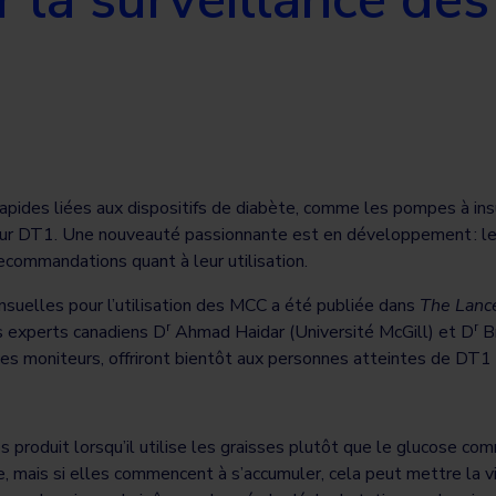
apides liées aux dispositifs de diabète, comme les pompes à ins
eur DT1. Une nouveauté passionnante est en développement : l
recommandations quant à leur utilisation.
suelles pour l’utilisation des MCC a été publiée dans
The Lanc
r
r
s experts canadiens D
Ahmad Haidar (Université McGill) et D
Br
es moniteurs, offriront bientôt aux personnes atteintes de DT1 
 produit lorsqu’il utilise les graisses plutôt que le glucose c
e, mais si elles commencent à s’accumuler, cela peut mettre la 