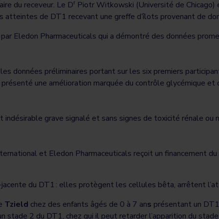
r
ire du receveur. Le D
Piotr Witkowski (Université de Chicago) é
s atteintes de DT1 recevant une greffe d’îlots provenant de do
ar Eledon Pharmaceuticals qui a démontré des données promette
 les données préliminaires portant sur les six premiers particip
t présenté une amélioration marquée du contrôle glycémique et on
indésirable grave signalé et sans signes de toxicité rénale ou
International et Eledon Pharmaceuticals reçoit un financement 
s-jacente du DT1 : elles protègent les cellules bêta, arrêtent l
de
Tzield
chez des enfants âgés de 0 à 7 an
s
présentant un DT1 
un stade 2 du DT1, chez qui il peut retarder l’apparition du sta