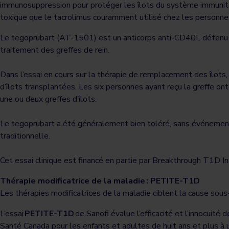
immunosuppression pour protéger les îlots du système immunita
toxique que le tacrolimus couramment utilisé chez les personne
Le tegoprubart (AT-1501) est un anticorps anti-CD40L détenu p
traitement des greffes de rein.
Dans l’essai en cours sur la thérapie de remplacement des îlots,
d’îlots transplantées. Les six personnes ayant reçu la greffe on
une ou deux greffes d’îlots.
Le tegoprubart a été généralement bien toléré, sans événement 
traditionnelle.
Cet essai clinique est financé en partie par Breakthrough T1D 
Thérapie modificatrice de la maladie : PETITE-T1D
Les thérapies modificatrices de la maladie ciblent la cause sou
L’essai
PETITE-T1D
de Sanofi évalue l’efficacité et l’innocuité 
Santé Canada pour les enfants et adultes de huit ans et plus à 