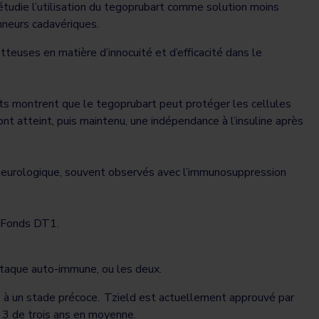
tudie l’utilisation du tegoprubart comme solution moins
nneurs cadavériques.
uses en matière d’innocuité et d’efficacité dans le
ants montrent que le tegoprubart peut protéger les cellules
t atteint, puis maintenu, une indépendance à l’insuline après
 neurologique, souvent observés avec l’immunosuppression
du Fonds DT1.
’attaque auto-immune, ou les deux.
à un stade précoce. Tzield est actuellement approuvé par
de 3 de trois ans en moyenne.