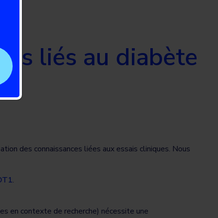
ques liés au diabète
ation des connaissances liées aux essais cliniques. Nous
 DT1
.
uches en contexte de recherche) nécessite une