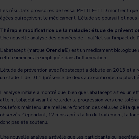
Les résultats provisoires de l’essai PETITE-T1D montrent que le
âgées qui reçoivent le médicament. L’étude se poursuit et nous 
Thérapie modificatrice de la maladie : étude de préventio
Une nouvelle analyse des données de TrialNet sur l’impact de l’
L’abatacept (marque
Orencia®
) est un médicament biologique s
cellule immunitaire impliquée dans l’inflammation.
L’étude de prévention avec l’abatacept a débuté en 2013 et a r
un stade 1 de DT1 (présence de deux auto-anticorps ou plus lié
L’analyse initiale a montré que, bien que l’abatacept ait eu un ef
atteint l’objectif visant à retarder la progression vers une tolé
toutefois maintenu une meilleure fonction des cellules bêta qu
observés. Cependant, 12 mois après la fin du traitement, la fonc
donc pas été soutenu.
Une nouvelle analyse a révélé que les participants qui sécrétaient