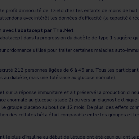
 profil d’innocuité de Tzield chez les enfants de moins de huit 
attendons avec intérêt les données d’efficacité (la capacité à r
n avec l’abatacept par TrialNet
abatacept dans la progression du diabète de type 1 suggère qu’u
ur ordonnance utilisé pour traiter certaines maladies auto-immune
ecruté 212 personnes âgées de 6 à 45 ans. Tous les participant
s au diabète, mais une tolérance au glucose normale).
fet sur la réponse immunitaire et ait préservé la production d’ins
rance anormale au glucose (stade 2) ou vers un diagnostic clinique
e le groupe placebo au bout de 12 mois. De plus, des effets con
tion des cellules bêta était comparable entre les groupes et les
 le plus d’insuline au début de l’étude ont été ceux qui ont le pl