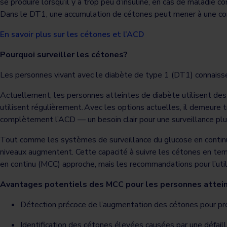
se produire lorsqu’il y a trop peu d’insuline, en cas de maladi
Dans le DT1, une accumulation de cétones peut mener à une c
En savoir plus sur les cétones et l’ACD
Pourquoi surveiller les cétones?
Les personnes vivant avec le diabète de type 1 (DT1) connaisse
Actuellement, les personnes atteintes de diabète utilisent des
utilisent régulièrement. Avec les options actuelles, il demeure t
complètement l’ACD — un besoin clair pour une surveillance plu
Tout comme les systèmes de surveillance du glucose en continu 
niveaux augmentent. Cette capacité à suivre les cétones en tem
en continu (MCC) approche, mais les recommandations pour l’uti
Avantages potentiels des MCC pour les personnes attei
Détection précoce de l’augmentation des cétones pour pr
Identification des cétones élevées causées par une défaill