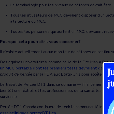
La terminologie pour les niveaux de cétones devrait être 
Tous les utilisateurs de MCC devraient disposer d’un lec
à la lecture du MCC.
Toutes les personnes qui portent un MCC devraient recevoi
Pourquoi cela pourrait-il vous concerner?
Il n’existe actuellement aucun moniteur de cétones en continu s
Des équipes universitaires, comme celle de la Dre Mahla Poudin
un MCC portable dont les premiers tests devraient débuter
J
produit de percée
par la FDA aux États-Unis pour accélérer son
j
Le travail de Percée DT1 dans ce domaine — financement de la r
bientôt une réalité, et les professionnels de la santé, les pers
survienne.
Percée DT1 Canada continuera de tenir la communauté informée d
essaiscliniques.perceeDT1.ca