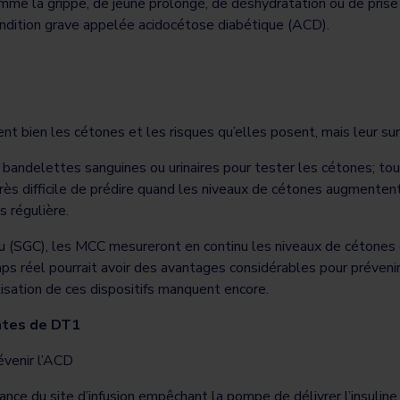
e comme la grippe, de jeûne prolongé, de déshydratation ou de pr
ondition grave appelée acidocétose diabétique (ACD).
nt bien les cétones et les risques qu’elles posent, mais leur s
 bandelettes sanguines ou urinaires pour tester les cétones; t
rès difficile de prédire quand les niveaux de cétones augmentent,
s régulière.
(SGC), les MCC mesureront en continu les niveaux de cétones dan
ps réel pourrait avoir des avantages considérables pour préveni
lisation de ces dispositifs manquent encore.
ntes de DT1
évenir l’ACD
ance du site d’infusion empêchant la pompe de délivrer l’insulin