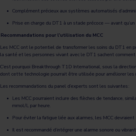
Complément précieux aux systèmes automatisés d’administ
Prise en charge du DT1 à un stade précoce — avant qu’un t
Recommandations pour l’utilisation du MCC
Les MCC ont le potentiel de transformer les soins du DT1 en pr
la santé et les personnes vivant avec le DT1 sachent comment 
C’est pourquoi Breakthrough T1D International, sous la directio
dont cette technologie pourrait être utilisée pour améliorer l
Les recommandations du panel d’experts sont les suivantes :
Les MCC pourraient inclure des flèches de tendance, simila
mmol/L par heure.
Pour éviter la fatigue liée aux alarmes, les MCC devraient o
Il est recommandé d’intégrer une alarme sonore ou vibrant