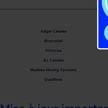
Adgar Canada
Broccolini
Fitzrovia
JLL Canada
Mackies Moving Systems
QuadReal