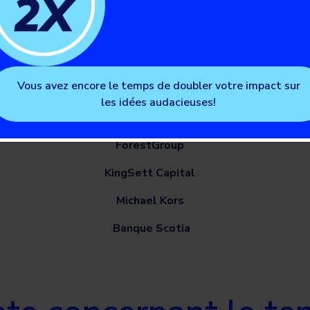
Vous avez encore le temps de doubler votre impact sur
Avison Young
les idées audacieuses!
CBRE
ForestGroup
KingSett Capital
Michael Kors
Banque Scotia