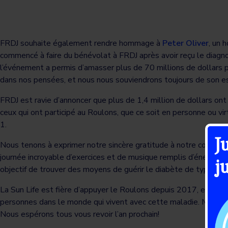
FRDJ souhaite également rendre hommage à
Peter Oliver
, un 
commencé à faire du bénévolat à FRDJ après avoir reçu le diagnost
l’événement a permis d’amasser plus de 70 millions de dollars po
dans nos pensées, et nous nous souviendrons toujours de son es
FRDJ est ravie d’annoncer que plus de 1,4 million de dollars on
ceux qui ont participé au Roulons, que ce soit en personne ou v
1.
J
Nous tenons à exprimer notre sincère gratitude à notre commandi
journée incroyable d’exercices et de musique remplis d’énergie, 
j
objectif de trouver des moyens de guérir le diabète de type 1.
La Sun Life est fière d’appuyer le Roulons depuis 2017, et en 2
personnes dans le monde qui vivent avec cette maladie. Merci enc
Nous espérons tous vous revoir l’an prochain!