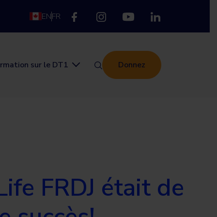
EN
FR
ormation sur le DT1
Donnez
ife FRDJ était de
e succès!