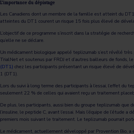
L’importance du dépistage
Les Canadiens dont un membre de la famille est atteint du DT
atteintes du DT1 courent un risque 15 fois plus élevé de dével
L’objectif de ce programme s’inscrit dans la stratégie de recher
qu’elle ne se déclare.
Un médicament biologique appelé teplizumab s’est révélé très p
TrialNet et soutenus par FRDJ et d’autres bailleurs de fonds, l
(DT1)
chez les participants présentant un risque élevé de dével
1 (DT1).
Lors du suivi à long terme des participants à l’essai, l’effet du
seulement 22 % de celles qui avaient reçu un traitement placebo,
De plus, les participants, aussi bien du groupe teplizumab que 
l’insuline, le peptide C, avant l’essai. Mais l’équipe de l’étude 
premiers mois suivant le traitement. Le teplizumab pourrait pote
Le médicament, actuellement développé par Provention Bio, a 