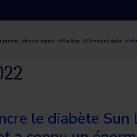
À propos
Notre impact
Soutien
Comment aider
Inf
022
cre le diabète Sun L
et a connu un énorm