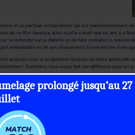
homme et un partisan extraordinaire qui est malheureusement dé
ic de sa fille Vanessa, alors qu’elle n’avait que six ans, il a fo
ur la recherche sur le diabète et de faire connaître la mission d
prit inébranlable et de son dévouement à la recherche d’une gué
t été amassés pour le programme Roulons de cette année afin de 
irtuellement. Ensemble, nous avons fait une différence pour les
umelage prolongé jusqu’au 27
taire et à nos bénévoles, sans qui cet événement ne serait pas u
mettre en lumière des histoires inspirantes par le biais de vidéo
uillet
019, elle est devenue le commanditaire en titre national. La Sun
ore à tous ceux et celles qui ont participé et à nos incroyables 