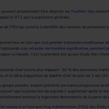
1 peuvent actuellement être dépistés via
TrialNet
. Des recher
opper le DT1 que la population générale.
che de FRDJ qui consiste à identifier des mesures de prévention 
rometteur en tant que tout premier traitement modificateur de 
e teplizumab a pu
retarder de manière significative, pendant p
opper la maladie. C’est la première fois qu’une étude chez l’ho
 teplizumab était encore plus frappant : 50 % des personnes trait
 et le délai d’apparition du diabète était de près de 3 ans (35 
du groupe placebo, avaient présenté une baisse progressive du bi
a découvert que la production de peptide C augmentait après le tra
ntiellement inverser la trajectoire descendante de la perte de pe
été soumis à la Food and Drug Administration (FDA) des États-