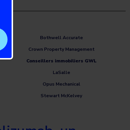
Bothwell Accurate
Crown Property Management
Conseillers immobiliers GWL
LaSalle
Opus Mechanical
Stewart McKelvey