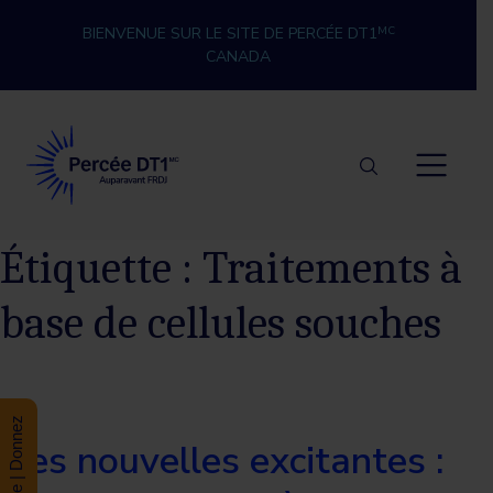
Skip to content
BIENVENUE SUR LE SITE DE PERCÉE DT1
MC
CANADA
Percée DT1
Étiquette :
Traitements à
base de cellules souches
Donate | Donnez
Des nouvelles excitantes :