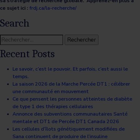
sa stratégie de recherche globale. Apprenez-en plus à
ce sujet ici :
frdj.ca/la-recherche/
Search
Rechercher :
Recent Posts
Le savoir, c’est le pouvoir. Et parfois, c’est aussi le
temps.
La saison 2026 de la Marche Percée DT1 : célébrer
une communauté en mouvement
Ce que pensent les personnes atteintes de diabète
de type 1 des thérapies cellulaires
Annonce des subventions communautaires Santé
mentale et DT1 de Percée DT1 Canada 2026
Les cellules d’îlots génétiquement modifiées de
Sana continuent de produire de l’insuline