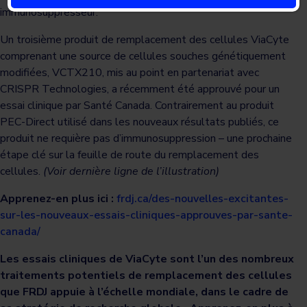
immunosuppresseur.
Un troisième produit de remplacement des cellules ViaCyte
comprenant une source de cellules souches génétiquement
modifiées, VCTX210, mis au point en partenariat avec
CRISPR Technologies, a récemment été approuvé pour un
essai clinique par Santé Canada. Contrairement au produit
PEC-Direct utilisé dans les nouveaux résultats publiés, ce
produit ne requière pas d’immunosuppression – une prochaine
étape clé sur la feuille de route du remplacement des
cellules.
(Voir dernière ligne de l’illustration)
Apprenez-en plus ici :
frdj.ca/des-nouvelles-excitantes-
sur-les-nouveaux-essais-cliniques-approuves-par-sante-
canada/
Les essais cliniques de ViaCyte sont l’un des nombreux
traitements potentiels de remplacement des cellules
que FRDJ appuie à l’échelle mondiale, dans le cadre de